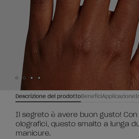
Skip to slide
Skip to slide
Skip to slide
Skip to slide
1
2
3
4
Descrizione del prodotto
Benefici
Applicazione
I
Il segreto è avere buon gusto! Con u
olografici, questo smalto a lunga du
manicure.