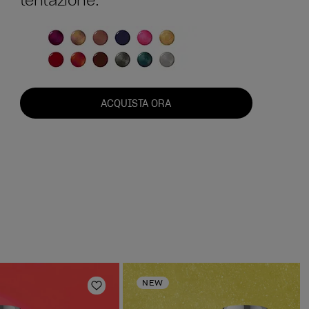
tentazione.
ACQUISTA ORA
NEW
deri
Aggiungi alla lista dei desideri