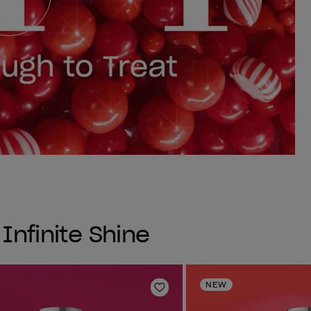
 Infinite Shine
NEW
sta dei desideri
Aggiungi alla lista dei desi