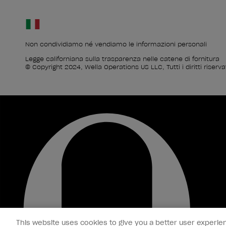
Non condividiamo né vendiamo le informazioni personali
Legge californiana sulla trasparenza nelle catene di fornitura
© Copyright 2024, Wella Operations US LLC, Tutti i diritti riservat
This website uses cookies to give you a better user experien