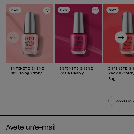
NEW
NEW
NEW
Aggiungi alla lista dei desideri
Aggiungi alla li
Previous
Next
INFINITE SHINE
INFINITE SHINE
INFINITE S
Still Going Strong
Koala Bear-y
Pack a Cherr
Bag
ACQUISTA 
Avete un'e-mail