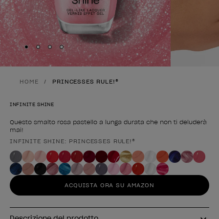
Skip to slide
Skip to slide
Skip to slide
Skip to slide
1
2
3
4
HOME
PRINCESSES RULE!®
INFINITE SHINE
Questo smalto rosa pastello a lunga durata che non ti deluderà
mai!
INFINITE SHINE: PRINCESSES RULE!®
Forma del prodotto
ACQUISTA ORA SU AMAZON
Descrizione del prodotto