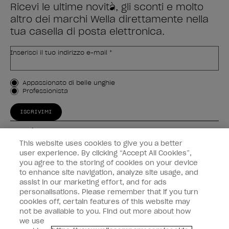
Ricevi le ultime novità, gli sconti e molto
altro dei marchi Wella direttamente nella
tua casella di posta elettronica.
Inserisci il tuo indirizzo e-mail *
Tipo di cliente
Appassionato di belle unghie
Professionista
ISCRIVIMI
Esperienza
This website uses cookies to give you a better
Collegati
user experience. By clicking “Accept All Cookies”,
you agree to the storing of cookies on your device
to enhance site navigation, analyze site usage, and
Informazioni sul cliente
assist in our marketing effort, and for ads
personalisations. Please remember that if you turn
cookies off, certain features of this website may
not be available to you. Find out more about how
we use