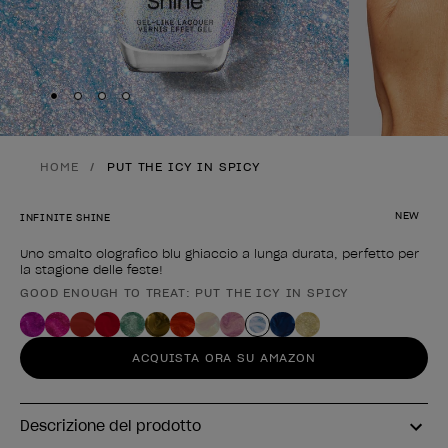
Skip to slide
Skip to slide
Skip to slide
Skip to slide
1
2
3
4
HOME
PUT THE ICY IN SPICY
NEW
INFINITE SHINE
Uno smalto olografico blu ghiaccio a lunga durata, perfetto per
la stagione delle feste!
GOOD ENOUGH TO TREAT: PUT THE ICY IN SPICY
Forma del prodotto
ACQUISTA ORA SU AMAZON
Descrizione del prodotto