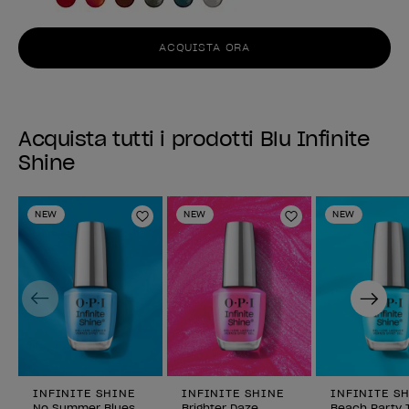
ACQUISTA ORA
Acquista tutti i prodotti Blu Infinite
Shine
NEW
NEW
NEW
Aggiungi alla lista dei desideri
Aggiungi alla li
Previous
Next
INFINITE SHINE
INFINITE SHINE
INFINITE S
No Summer Blues
Brighter Daze
Beach Party 