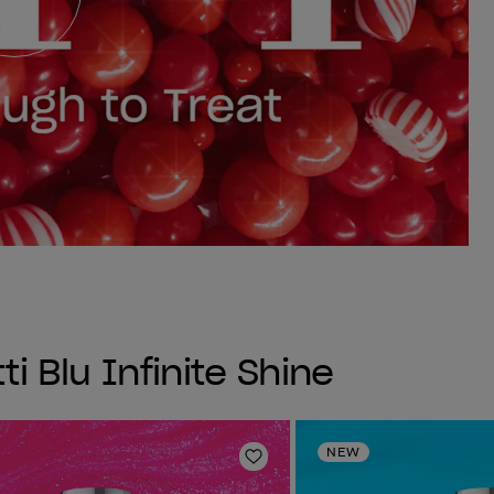
ti Blu Infinite Shine
NEW
sta dei desideri
Aggiungi alla lista dei desi