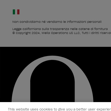
Non condividiamo né vendiamo le informazioni personali
Legge californiana sulla trasparenza nelle catene di fornitura
© Copyright 2024, Wella Operations US LLC, Tutti i diritti riservat
This website uses cookies to give you a better user experien