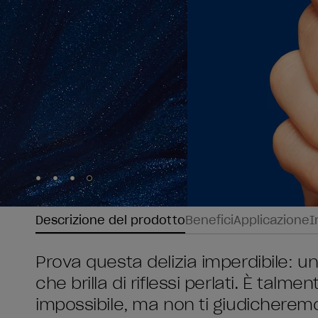
Skip to slide
Skip to slide
Skip to slide
Skip to slide
1
2
3
4
Descrizione del prodotto
Benefici
Applicazione
I
Prova questa delizia imperdibile: 
che brilla di riflessi perlati. È ta
impossibile, ma non ti giudicheremo