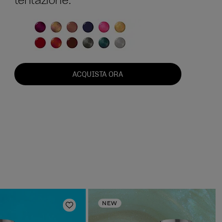
tentazione.
ACQUISTA ORA
NEW
deri
Aggiungi alla lista dei desideri