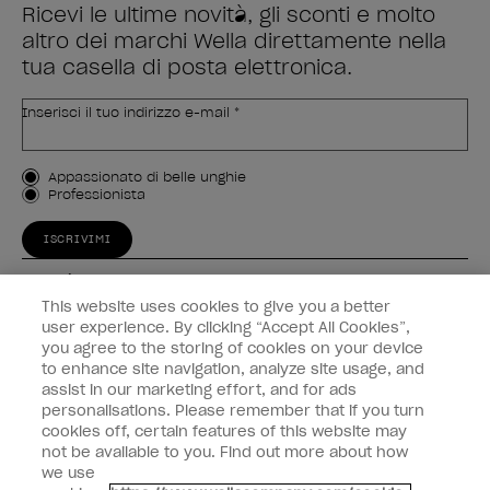
Ricevi le ultime novità, gli sconti e molto
altro dei marchi Wella direttamente nella
tua casella di posta elettronica.
Inserisci il tuo indirizzo e-mail *
Tipo di cliente
Appassionato di belle unghie
Professionista
ISCRIVIMI
Esperienza
This website uses cookies to give you a better
Collegati
user experience. By clicking “Accept All Cookies”,
you agree to the storing of cookies on your device
to enhance site navigation, analyze site usage, and
Informazioni sul cliente
assist in our marketing effort, and for ads
personalisations. Please remember that if you turn
cookies off, certain features of this website may
not be available to you. Find out more about how
we use