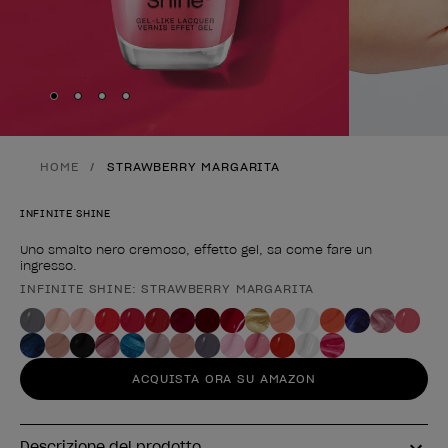
Skip to slide
Skip to slide
Skip to slide
Skip to slide
1
2
3
4
HOME
STRAWBERRY MARGARITA
INFINITE SHINE
Uno smalto nero cremoso, effetto gel, sa come fare un
ingresso.
INFINITE SHINE: STRAWBERRY MARGARITA
Forma del prodotto
ACQUISTA ORA SU AMAZON
Descrizione del prodotto