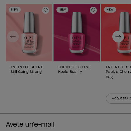
NEW
NEW
NEW
Aggiungi alla lista dei desideri
Aggiungi alla li
Previous
Next
INFINITE SHINE
INFINITE SHINE
INFINITE S
Still Going Strong
Koala Bear-y
Pack a Cherr
Bag
ACQUISTA 
Avete un'e-mail