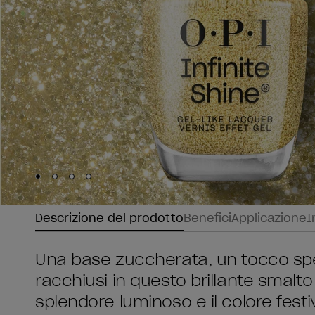
Skip to slide
Skip to slide
Skip to slide
Skip to slide
1
2
3
4
Descrizione del prodotto
Benefici
Applicazione
I
Una base zuccherata, un tocco spez
racchiusi in questo brillante smalto
splendore luminoso e il colore festi