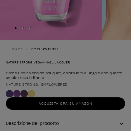
Skip to slide
Skip to slide
Skip to slide
1
2
3
HOME
EMFLOWERED
NATURE STRONG VEGAN NAIL LACQUER
Come uno splendido bouquet, colora le tue unghie con questo
smalto rosa brillante.
NATURE STRONG: EMFLOWERED
Forma del prodotto
ACQUISTA ORA SU AMAZON
Descrizione del prodotto