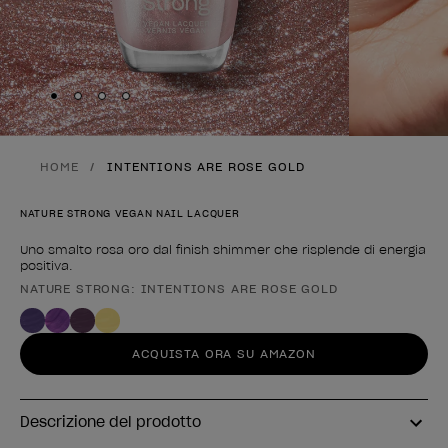
Skip to slide
Skip to slide
Skip to slide
Skip to slide
1
2
3
4
HOME
INTENTIONS ARE ROSE GOLD
NATURE STRONG VEGAN NAIL LACQUER
Uno smalto rosa oro dal finish shimmer che risplende di energia
positiva.
NATURE STRONG: INTENTIONS ARE ROSE GOLD
Forma del prodotto
ACQUISTA ORA SU AMAZON
Descrizione del prodotto