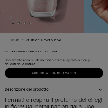
Skip to slide
Skip to slide
Skip to slide
Skip to slide
1
2
3
4
HOME
KIND OF A TWIG DEAL
NATURE STRONG VEGAN NAIL LACQUER
Uno smalto rosa blush dal finish crème ispirato ai fiori più
delicati della natura.
Forma del prodotto
ACQUISTA ORA SU AMAZON
Descrizione del prodotto
Fermati e respira il profumo dei ciliegi
in fiore! Dai petali baciati dalla luce