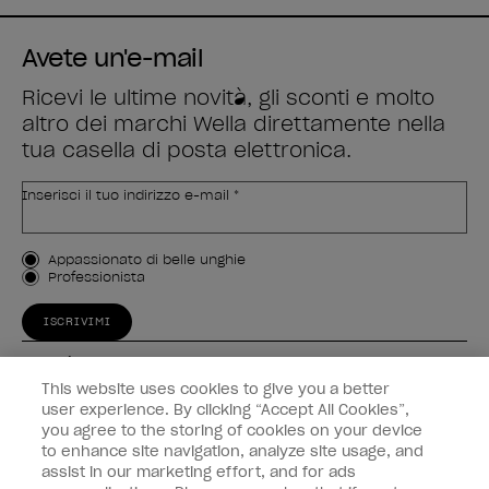
Avete un'e-mail
Ricevi le ultime novità, gli sconti e molto
altro dei marchi Wella direttamente nella
tua casella di posta elettronica.
Inserisci il tuo indirizzo e-mail *
Tipo di cliente
Appassionato di belle unghie
Professionista
ISCRIVIMI
Esperienza
This website uses cookies to give you a better
Collegati
user experience. By clicking “Accept All Cookies”,
you agree to the storing of cookies on your device
to enhance site navigation, analyze site usage, and
Informazioni sul cliente
assist in our marketing effort, and for ads