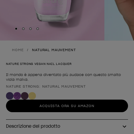
Skip to slide
Skip to slide
Skip to slide
Skip to slide
1
2
3
4
HOME
NATURAL MAUVEMENT
NATURE STRONG VEGAN NAIL LACQUER
Il mondo è appena diventato più audace con questo smalto
viola malva.
NATURE STRONG: NATURAL MAUVEMENT
Forma del prodotto
ACQUISTA ORA SU AMAZON
Descrizione del prodotto