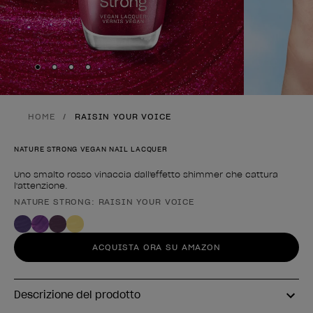
Skip to slide
Skip to slide
Skip to slide
Skip to slide
1
2
3
4
HOME
RAISIN YOUR VOICE
NATURE STRONG VEGAN NAIL LACQUER
Uno smalto rosso vinaccia dall'effetto shimmer che cattura
l'attenzione.
NATURE STRONG: RAISIN YOUR VOICE
Forma del prodotto
ACQUISTA ORA SU AMAZON
Descrizione del prodotto