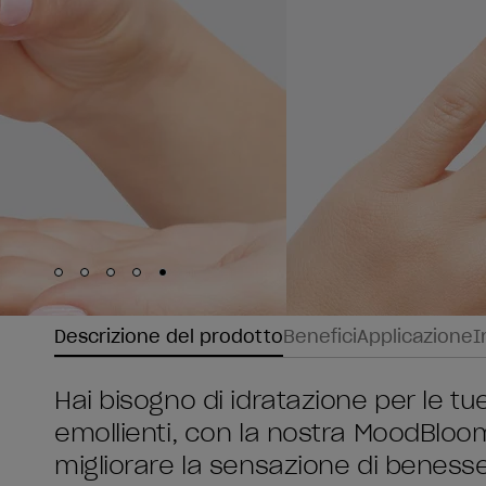
Skip to slide
Skip to slide
Skip to slide
Skip to slide
Skip to slide
1
2
3
4
5
Descrizione del prodotto
Benefici
Applicazione
I
Hai bisogno di idratazione per le t
emollienti, con la nostra MoodBlo
migliorare la sensazione di benesser