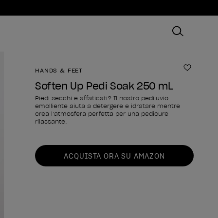
HANDS & FEET
Aggiungi
Soften Up Pedi Soak 250 mL
Piedi secchi e affaticati? Il nostro pediluvio
emolliente aiuta a detergere e idratare mentre
crea l’atmosfera perfetta per una pedicure
rilassante.
Forma del prodotto
ACQUISTA ORA SU AMAZON