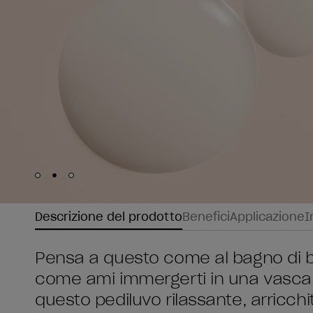
Skip to slide
Skip to slide
Skip to slide
1
2
3
Descrizione del prodotto
Benefici
Applicazione
I
Pensa a questo come al bagno di boll
come ami immergerti in una vasca 
questo pediluvo rilassante, arricc