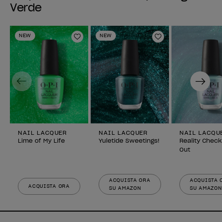
Verde
NEW
NEW
Aggiungi alla lista dei desideri
Aggiungi alla li
Previous
Next
NAIL LACQUER
NAIL LACQUER
NAIL LACQU
Lime of My Life
Yuletide Sweetings!
Reality Check
Out
ACQUISTA ORA
ACQUISTA 
ACQUISTA ORA
SU AMAZON
SU AMAZON