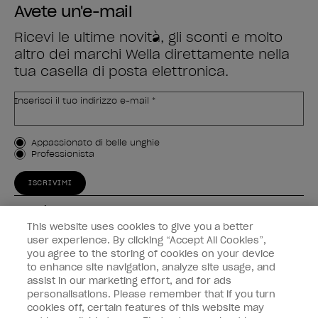
Avete un'e-mail
Ricevi le ultime novità, gli sconti e molto
altro dei marchi Wella direttamente nella
tua casella di posta elettronica.
Inserisci il tuo indirizzo e-mail *
Tipo di cliente
Appassionato di belle unghie
Professionista
ISCRIVIMI
Esperienza
This website uses cookies to give you a better
Collegati
user experience. By clicking “Accept All Cookies”,
you agree to the storing of cookies on your device
to enhance site navigation, analyze site usage, and
Informazioni sul cliente
assist in our marketing effort, and for ads
personalisations. Please remember that if you turn
cookies off, certain features of this website may