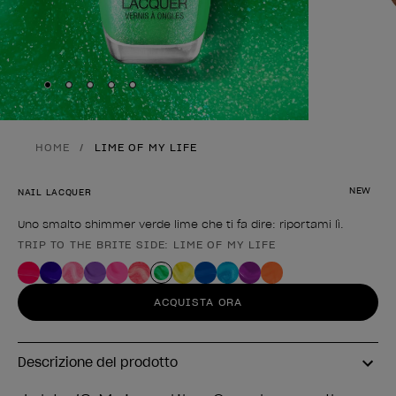
Skip to slide
Skip to slide
Skip to slide
Skip to slide
Skip to slide
1
2
3
4
5
HOME
LIME OF MY LIFE
NEW
NAIL LACQUER
Uno smalto shimmer verde lime che ti fa dire: riportami lì.
TRIP TO THE BRITE SIDE: LIME OF MY LIFE
Forma del prodotto
ACQUISTA ORA
Descrizione del prodotto