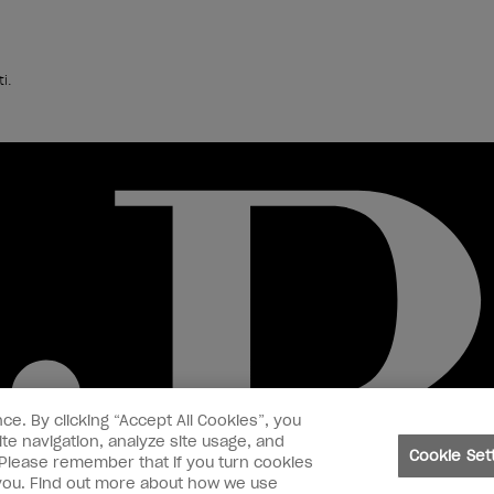
i.
ce. By clicking “Accept All Cookies”, you
te navigation, analyze site usage, and
Cookie Set
. Please remember that if you turn cookies
o you. Find out more about how we use