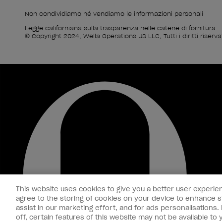
Non condividiamo né vendiamo le informazioni personali
Legge californiana sulla trasparenza nelle catene di fornitura
© Copyright 2024, Wella Operations US LLC, Tutti i diritti riservat
This website uses cookies to give you a better user experien
agree to the storing of cookies on your device to enhance si
assist in our marketing effort, and for ads personalisations
off, certain features of this website may not be available t