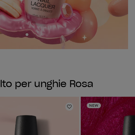
lto per unghie Rosa
NEW
sta dei desideri
Aggiungi alla lista dei desi