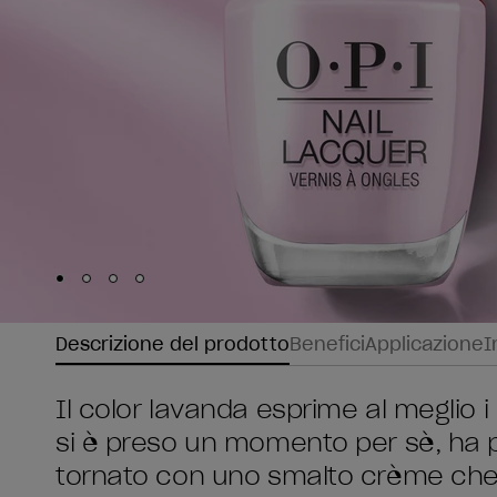
Skip to slide
Skip to slide
Skip to slide
Skip to slide
1
2
3
4
Descrizione del prodotto
Benefici
Applicazione
I
Il color lavanda esprime al meglio 
si è preso un momento per sè, ha p
tornato con uno smalto crème che 