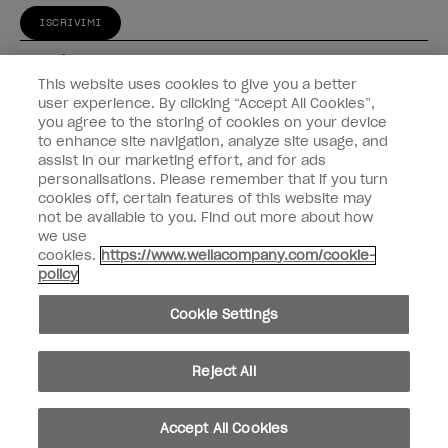
ISCRIVIMI
Esperienza
This website uses cookies to give you a better
Collegati
user experience. By clicking “Accept All Cookies”,
you agree to the storing of cookies on your device
to enhance site navigation, analyze site usage, and
Informazioni sul cliente
assist in our marketing effort, and for ads
personalisations. Please remember that if you turn
cookies off, certain features of this website may
not be available to you. Find out more about how
we use
instagram
facebook
cookies.
https://www.wellacompany.com/cookie-
policy
Non condividiamo né vendiamo le informazioni personali
Cookie Settings
Legge californiana sulla trasparenza nelle catene di fornitura
© Copyright 2024, Wella Operations US LLC, Tutti i diritti riservati.
Reject All
Accept All Cookies