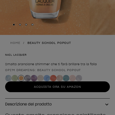
Skip to slide
Skip to slide
Skip to slide
Skip to slide
1
2
3
4
HOME
BEAUTY SCHOOL POPOUT
NAIL LACQUER
Smalto arancione shimmer che ti farà brillare tra la folla
OPI'M DREAMING: BEAUTY SCHOOL POPOUT
Forma del prodotto
ACQUISTA ORA SU AMAZON
Descrizione del prodotto