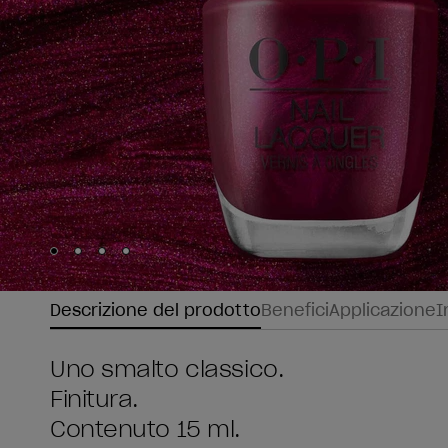
Skip to slide
Skip to slide
Skip to slide
Skip to slide
1
2
3
4
Descrizione del prodotto
Benefici
Applicazione
I
Uno smalto classico.
Finitura.
Contenuto 15 ml.