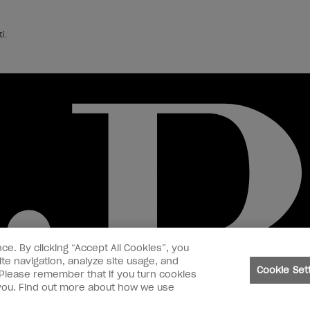
i.
ce. By clicking “Accept All Cookies”, you
te navigation, analyze site usage, and
Cookie Set
. Please remember that if you turn cookies
o you. Find out more about how we use