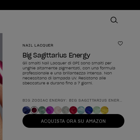
NAIL LACQUER
Aggiungi
Big Sagittarius Energy
Gli smalti Nail Lacquer di OPI sono smalti per
unghie altamente pigmentati, con una formula
professionale e una brillantezza intensa. Non
necessitano di lampada UV. Resistono alle
sbeccature e durano fino a 7 giorni.
BIG ZODIAC ENERGY: BIG SAGITTARIUS ENERGY
Forma del prodotto
ACQUISTA ORA SU AMAZON