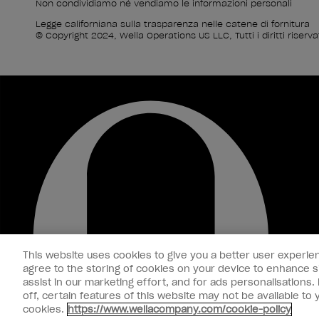
Non condividiamo né vendiamo le informazioni personali
Legge californiana sulla trasparenza nelle catene di fornitura
© Copyright 2024, Wella Operations US LLC, Tutti i diritti riservat
This website uses cookies to give you a better user experien
agree to the storing of cookies on your device to enhance si
assist in our marketing effort, and for ads personalisations
off, certain features of this website may not be available t
cookies.
https://www.wellacompany.com/cookie-policy