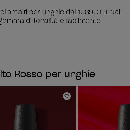
di smalti per unghie dal 1989. OPI Nail
 gamma di tonalità e facilmente
lto Rosso per unghie
sta dei desideri
Aggiungi alla lista dei desi