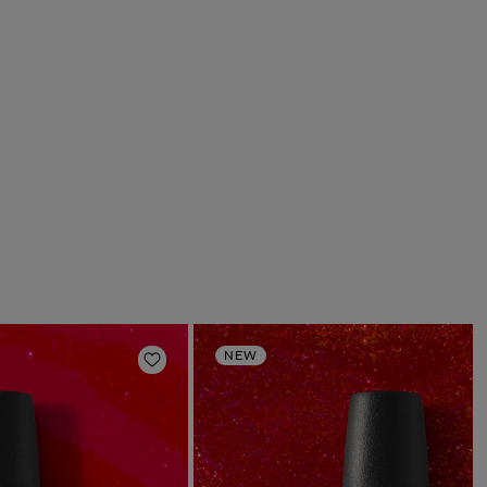
NEW
deri
Aggiungi alla lista dei desideri