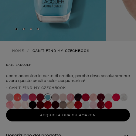
Skip to slide
Skip to slide
Skip to slide
Skip to slide
1
2
3
4
HOME
CAN’T FIND MY CZECHBOOK
NAIL LACQUER
Spero accettino le carte di credito, perché devo assolutamente
avere questo smalto color acquamarina!
: CAN’T FIND MY CZECHBOOK
Forma del prodotto
ACQUISTA ORA SU AMAZON
Descrizione del prodotto