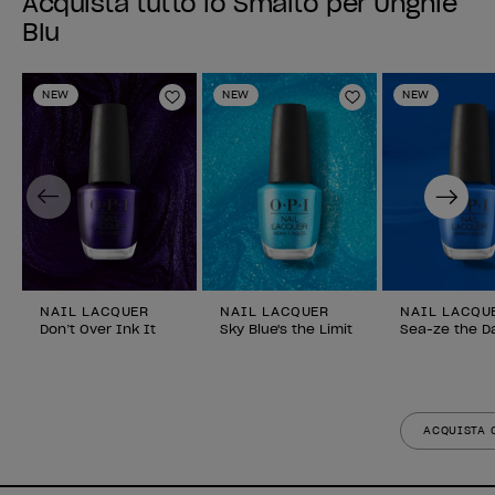
Acquista tutto lo Smalto per Unghie
Blu
NEW
NEW
NEW
Aggiungi alla lista dei desideri
Aggiungi alla li
Previous
Next
NAIL LACQUER
NAIL LACQUER
NAIL LACQU
Don’t Over Ink It
Sky Blue's the Limit
Sea-ze the D
ACQUISTA 