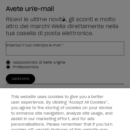
Avete un'e-mail
Ricevi le ultime novità, gli sconti e molto
altro dei marchi Wella direttamente nella
tua casella di posta elettronica.
Inserisci il tuo indirizzo e-mail *
Tipo di cliente
Appassionato di belle unghie
Professionista
ISCRIVIMI
Esperienza
This website uses cookies to give you a better
Collegati
user experience. By clicking “Accept All Cookies”,
you agree to the storing of cookies on your device
to enhance site navigation, analyze site usage, and
Informazioni sul cliente
assist in our marketing effort, and for ads
personalisations. Please remember that if you turn
cookies off, certain features of this website may