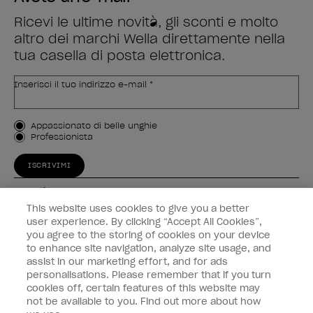
Ricevi le ultime novità, gli sconti e molto
altro dei marchi Wella direttamente nella
tua casella di posta elettronica.
Inserisci il tuo indirizzo e-mail *
Tipo di cliente
Appassionato di belle unghie
Professionista
ISCRIVIMI
Esperienza
This website uses cookies to give you a better
Collegati
user experience. By clicking “Accept All Cookies”,
you agree to the storing of cookies on your device
to enhance site navigation, analyze site usage, and
Informazioni sul cliente
assist in our marketing effort, and for ads
personalisations. Please remember that if you turn
cookies off, certain features of this website may
not be available to you. Find out more about how