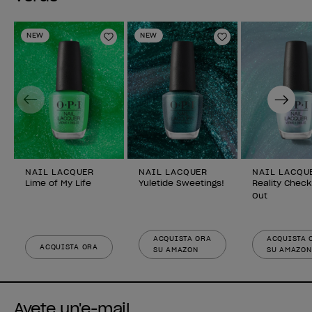
NEW
NEW
Aggiungi alla lista dei desideri
Aggiungi alla li
Previous
Next
NAIL LACQUER
NAIL LACQUER
NAIL LACQU
Lime of My Life
Yuletide Sweetings!
Reality Check
Out
ACQUISTA ORA
ACQUISTA 
ACQUISTA ORA
SU AMAZON
SU AMAZON
Avete un'e-mail