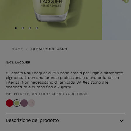
Skip to slide
Skip to slide
Skip to slide
Skip to slide
1
2
3
4
HOME
CLEAR YOUR CASH
NAIL LACQUER
Gli smalti Nail Lacquer di OPI sono smalti per unghie altamente
pigmentati, con una formula professionale e una brillantezza
intensa. Non necessitano di lampada UV. Resistono alle
sbeccature e durano fino a 7 giorni.
ME, MYSELF, AND OPI: CLEAR YOUR CASH
Forma del prodotto
Descrizione del prodotto