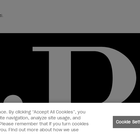
i.
ce. By clicking “Accept All Cookies”, you
te navigation, analyze site usage, and
Cookie Set
. Please remember that if you turn cookies
o you. Find out more about how we use