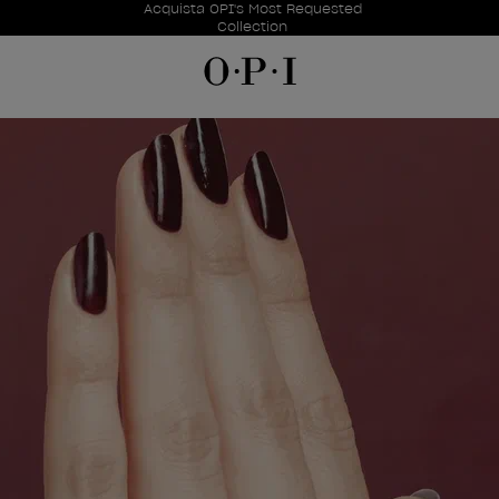
Offerte promozionali
Acquista OPI's Most Requested
Item 1 of 1
Collection