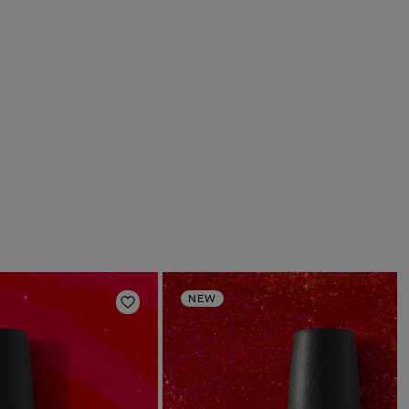
NEW
deri
Aggiungi alla lista dei desideri