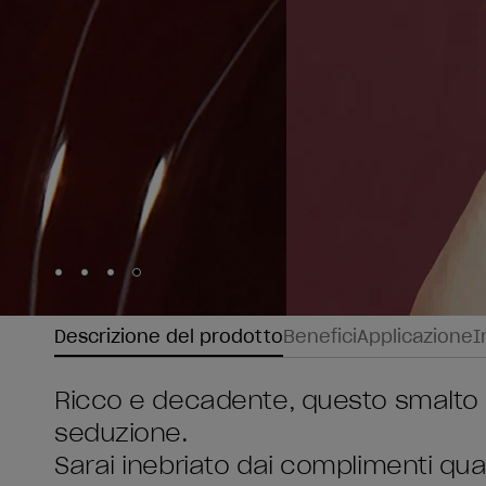
Skip to slide
Skip to slide
Skip to slide
Skip to slide
1
2
3
4
Descrizione del prodotto
Benefici
Applicazione
I
Ricco e decadente, questo smalto 
seduzione.
Sarai inebriato dai complimenti qua