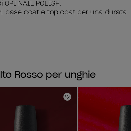
di OPI NAIL POLISH.
OPI base coat e top coat per una durata
lto Rosso per unghie
sta dei desideri
Aggiungi alla lista dei desi