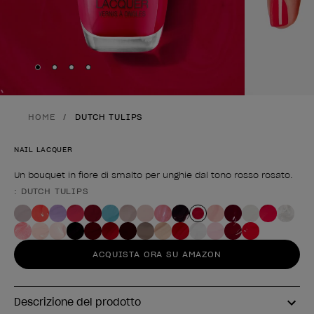
Skip to slide
Skip to slide
Skip to slide
Skip to slide
1
2
3
4
HOME
DUTCH TULIPS
NAIL LACQUER
Un bouquet in fiore di smalto per unghie dal tono rosso rosato.
: DUTCH TULIPS
Forma del prodotto
ACQUISTA ORA SU AMAZON
Descrizione del prodotto