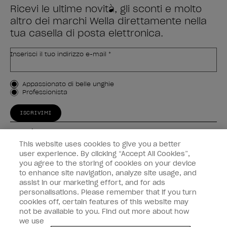
Ricevi le ultime novità, gli sconti e molto
altro dei marchi Wella direttamente nella
tua casella di posta elettronica.
Inserisci il tuo indirizzo e-mail *
Tipo di cliente
Appassionato di belle unghie
Professionista
ISCRIVIMI
Esperienza
This website uses cookies to give you a better
Collegati
user experience. By clicking “Accept All Cookies”,
you agree to the storing of cookies on your device
to enhance site navigation, analyze site usage, and
Informazioni sul cliente
assist in our marketing effort, and for ads
personalisations. Please remember that if you turn
cookies off, certain features of this website may
not be available to you. Find out more about how
we use