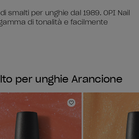
di smalti per unghie dal 1989. OPI Nail
 gamma di tonalità e facilmente
lto per unghie Arancione
sta dei desideri
Aggiungi alla lista dei desi