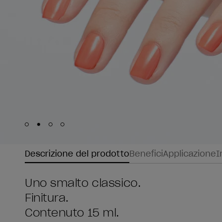
Skip to slide
Skip to slide
Skip to slide
Skip to slide
1
2
3
4
Descrizione del prodotto
Benefici
Applicazione
I
Uno smalto classico.
Finitura.
Contenuto 15 ml.