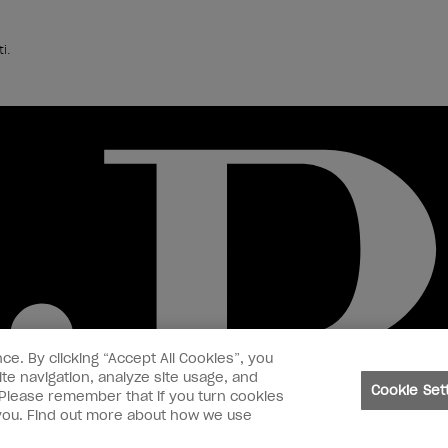
i.
ce. By clicking “Accept All Cookies”, you
te navigation, analyze site usage, and
Cookie Set
. Please remember that if you turn cookies
o you. Find out more about how we use