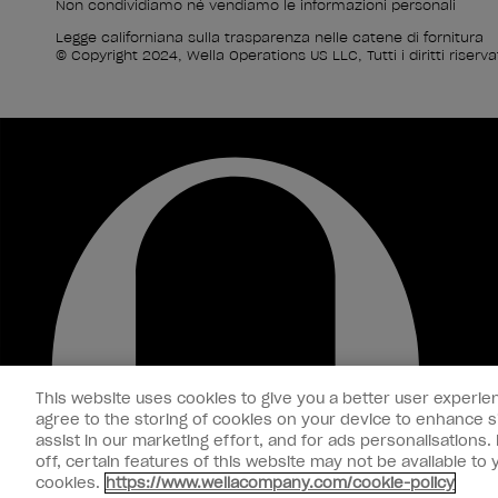
Non condividiamo né vendiamo le informazioni personali
Legge californiana sulla trasparenza nelle catene di fornitura
© Copyright 2024, Wella Operations US LLC, Tutti i diritti riservat
This website uses cookies to give you a better user experien
agree to the storing of cookies on your device to enhance si
assist in our marketing effort, and for ads personalisations
off, certain features of this website may not be available t
cookies.
https://www.wellacompany.com/cookie-policy