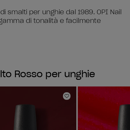
di smalti per unghie dal 1989. OPI Nail
 gamma di tonalità e facilmente
lto Rosso per unghie
sta dei desideri
Aggiungi alla lista dei desi