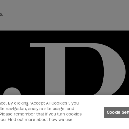
i.
ce. By clicking “Accept All Cookies”, you
te navigation, analyze site usage, and
Cookie Set
. Please remember that if you turn cookies
o you. Find out more about how we use