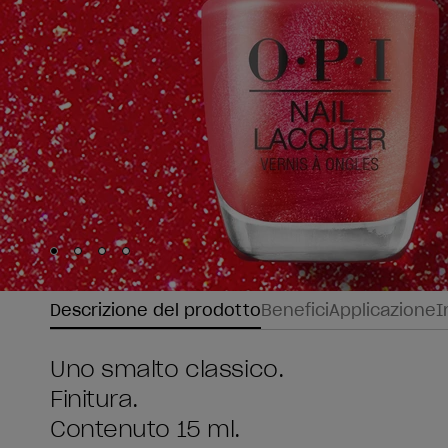
Skip to slide
Skip to slide
Skip to slide
Skip to slide
1
2
3
4
Descrizione del prodotto
Benefici
Applicazione
I
Uno smalto classico.
Finitura.
Contenuto 15 ml.