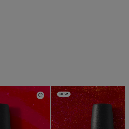
NEW
deri
Aggiungi alla lista dei desideri