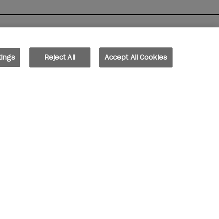
Avete un'e-mail
tings
Reject All
Accept All Cookies
Ricevi le ultime novità, gli
sconti e molto altro dei
marchi Wella direttamente
nella tua casella di posta
elettronica.
Inserisci il tuo indirizzo e-mail *
Tipo di cliente
Appassionato di belle
Professionista
unghie
ISCRIVIMI