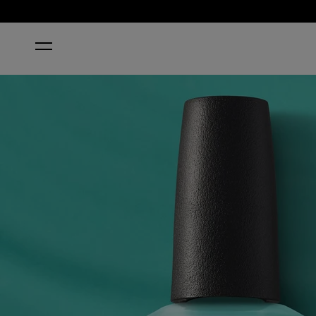
HOME
I’M YACHT LEAVING