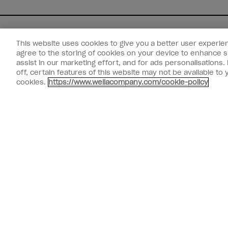
This website uses cookies to give you a better user experien
Esperienza
Collegati
Informazioni sul cliente
agree to the storing of cookies on your device to enhance si
assist in our marketing effort, and for ads personalisations
Salon Finder
Chi siamo
Privacy Policy
off, certain features of this website may not be available t
Beneficienza
Cookie Policy
cookies.
https://www.wellacompany.com/cookie-policy
Carriere presso Wella
Terms & Conditions
Compliance
Safety Data