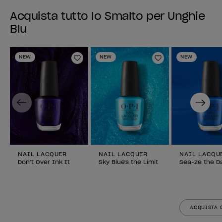
Acquista tutto lo Smalto per Unghie
Blu
NEW
NEW
NEW
Aggiungi alla lista dei desideri
Aggiungi alla li
Previous
Next
NAIL LACQUER
NAIL LACQUER
NAIL LACQU
Don’t Over Ink It
Sky Blue's the Limit
Sea-ze the D
ACQUISTA 