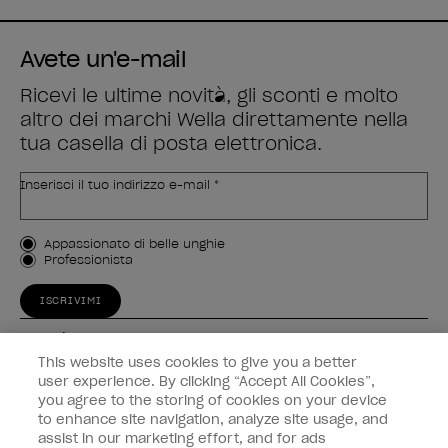
Avete un'e-mail
Ricevi le ultime novità, gli sconti e molto
altro dei marchi Wella direttamente nella
tua casella di posta elettronica.
Inserisci il tuo indirizzo e-mail *
Tipo di cliente
Appassionato di belle unghie
Professionista
ISCRIVIMI
Esperienza
This website uses cookies to give you a better
Collegati
user experience. By clicking “Accept All Cookies”,
you agree to the storing of cookies on your device
to enhance site navigation, analyze site usage, and
Informazioni sul cliente
assist in our marketing effort, and for ads