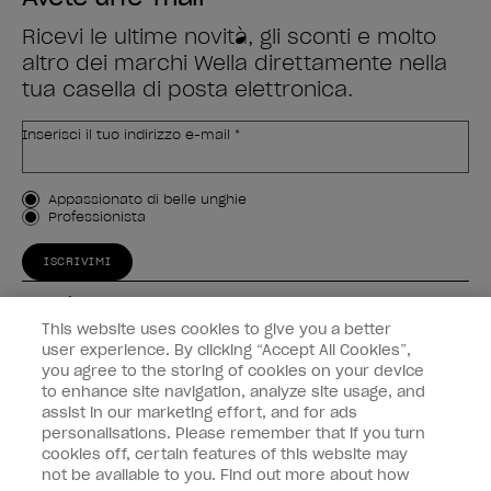
Ricevi le ultime novità, gli sconti e molto
altro dei marchi Wella direttamente nella
tua casella di posta elettronica.
Inserisci il tuo indirizzo e-mail *
Tipo di cliente
Appassionato di belle unghie
Professionista
ISCRIVIMI
Esperienza
This website uses cookies to give you a better
Collegati
user experience. By clicking “Accept All Cookies”,
you agree to the storing of cookies on your device
to enhance site navigation, analyze site usage, and
Informazioni sul cliente
assist in our marketing effort, and for ads
personalisations. Please remember that if you turn
cookies off, certain features of this website may
not be available to you. Find out more about how