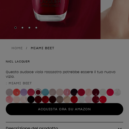
Skip to slide
Skip to slide
Skip to slide
Skip to slide
1
2
3
4
HOME
MIAMI BEET
NAIL LACQUER
Questo audace viola rossastro potrebbe essere il tuo nuovo
vizio.
: MIAMI BEET
Forma del prodotto
ACQUISTA ORA SU AMAZON
Descrizione del prodotto