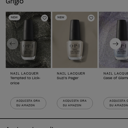
Grigio
NEW
NEW
Aggiungi alla lista dei desideri
Aggiungi alla li
Previous
Next
NAIL LACQUER
NAIL LACQUER
NAIL LACQU
Tempted to Lick-
Suzi’s Pager
Case of Glam
orice
ACQUISTA ORA
ACQUISTA ORA
ACQUISTA 
SU AMAZON
SU AMAZON
SU AMAZON