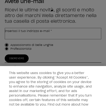
Avete un'e-mail
Ricevi le ultime novità, gli sconti e molto
altro dei marchi Wella direttamente nella
tua casella di posta elettronica.
Inserisci il tuo indirizzo e-mail *
Tipo di cliente
Appassionato di belle unghie
Professionista
ISCRIVIMI
Esperienza
This website uses cookies to give you a better
Collegati
user experience. By clicking “Accept All Cookies”,
you agree to the storing of cookies on your device
to enhance site navigation, analyze site usage, and
Informazioni sul cliente
assist in our marketing effort, and for ads
personalisations. Please remember that if you turn
cookies off, certain features of this website may
not be available to you. Find out more about how