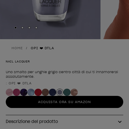
Skip to slide
Skip to slide
Skip to slide
Skip to slide
1
2
3
4
HOME
OPI ❤️ DTLA
NAIL LACQUER
Uno smalto per unghie grigio centro città di cui ti innamorerai
assolutamente.
: OPI ❤️ DTLA
Forma del prodotto
ACQUISTA ORA SU AMAZON
Descrizione del prodotto