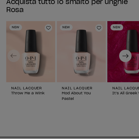
Acquista tutto lo smalto per unghie
Rosa
NEW
NEW
NEW
Aggiungi alla lista dei desideri
Aggiungi alla li
Previous
Next
NAIL LACQUER
NAIL LACQUER
NAIL LACQU
Throw Me a Wink
Mod About You
It’s All Greek
Pastel