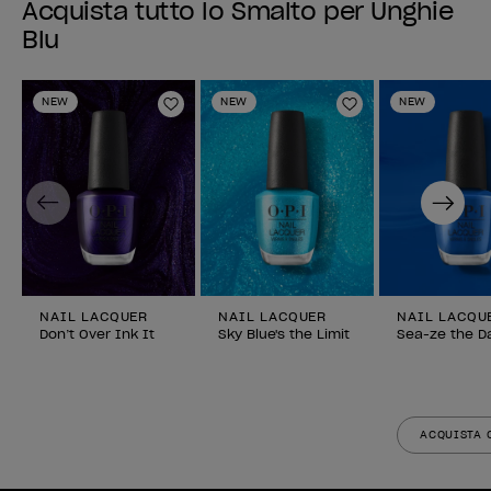
Acquista tutto lo Smalto per Unghie
Blu
NEW
NEW
NEW
Aggiungi alla lista dei desideri
Aggiungi alla li
Previous
Next
NAIL LACQUER
NAIL LACQUER
NAIL LACQU
Don’t Over Ink It
Sky Blue's the Limit
Sea-ze the D
ACQUISTA 