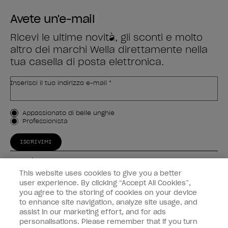
Avete un'e-mail
Ricevi le ultime novità, gli sconti e molto
altro dei marchi Wella direttamente nella
tua casella di posta elettronica.
Inserisci il tuo indirizzo e-mail *
Tipo di cliente
Appassionato di belle unghie
Professionista
ISCRIVIMI
Esperienza
This website uses cookies to give you a better
Collegati
user experience. By clicking “Accept All Cookies”,
you agree to the storing of cookies on your device
to enhance site navigation, analyze site usage, and
Informazioni sul cliente
assist in our marketing effort, and for ads
personalisations. Please remember that if you turn