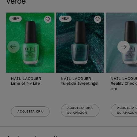
Verde
NEW
NEW
Aggiungi alla lista dei desideri
Aggiungi alla li
Previous
Next
NAIL LACQUER
NAIL LACQUER
NAIL LACQU
Lime of My Life
Yuletide Sweetings!
Reality Check
Out
ACQUISTA ORA
ACQUISTA 
ACQUISTA ORA
SU AMAZON
SU AMAZON