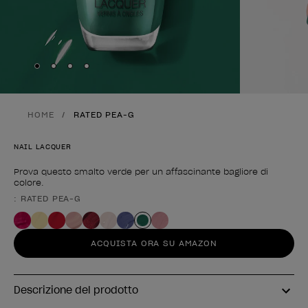
Skip to slide
Skip to slide
Skip to slide
Skip to slide
1
2
3
4
HOME
RATED PEA-G
NAIL LACQUER
Prova questo smalto verde per un affascinante bagliore di
colore.
: RATED PEA-G
Forma del prodotto
ACQUISTA ORA SU AMAZON
Descrizione del prodotto