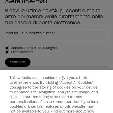
Avete un'e-mail
Ricevi le ultime novità, gli sconti e molto
altro dei marchi Wella direttamente nella
tua casella di posta elettronica.
Inserisci il tuo indirizzo e-mail *
Tipo di cliente
Appassionato di belle unghie
Professionista
ISCRIVIMI
Esperienza
This website uses cookies to give you a better
Collegati
user experience. By clicking “Accept All Cookies”,
you agree to the storing of cookies on your device
to enhance site navigation, analyze site usage, and
Informazioni sul cliente
assist in our marketing effort, and for ads
personalisations. Please remember that if you turn
cookies off, certain features of this website may
not be available to you. Find out more about how