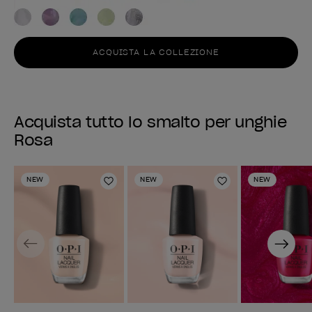
ACQUISTA LA COLLEZIONE
Acquista tutto lo smalto per unghie
Rosa
NEW
NEW
NEW
Aggiungi alla lista dei desideri
Aggiungi alla li
Previous
Next