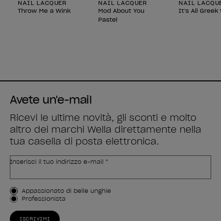
NAIL LACQUER
NAIL LACQUER
NAIL LACQU
Throw Me a Wink
Mod About You
It’s All Greek
Pastel
Avete un'e-mail
Ricevi le ultime novità, gli sconti e molto
altro dei marchi Wella direttamente nella
tua casella di posta elettronica.
Inserisci il tuo indirizzo e-mail *
Tipo di cliente
Appassionato di belle unghie
Professionista
ISCRIVIMI