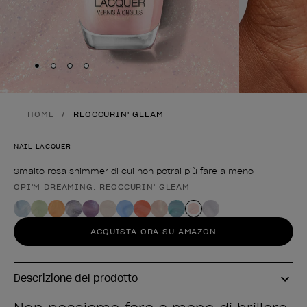
Skip to slide
Skip to slide
Skip to slide
Skip to slide
1
2
3
4
HOME
REOCCURIN' GLEAM
NAIL LACQUER
Smalto rosa shimmer di cui non potrai più fare a meno
OPI'M DREAMING: REOCCURIN' GLEAM
Forma del prodotto
ACQUISTA ORA SU AMAZON
Descrizione del prodotto