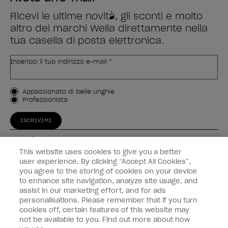
Ricevi le ultime novità, gli sconti e molto
altro dei marchi Wella direttamente nella
tua casella di posta elettronica.
Inserisci il tuo indirizzo e-mail *
Tipo di cliente
Appassionato di belle unghie
Professionista
ISCRIVIMI
Esperienza
This website uses cookies to give you a better
Collegati
user experience. By clicking “Accept All Cookies”,
you agree to the storing of cookies on your device
to enhance site navigation, analyze site usage, and
Informazioni sul cliente
assist in our marketing effort, and for ads
personalisations. Please remember that if you turn
cookies off, certain features of this website may
not be available to you. Find out more about how