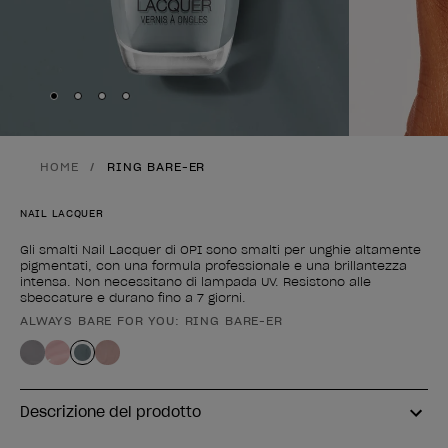
Skip to slide
Skip to slide
Skip to slide
Skip to slide
1
2
3
4
HOME
RING BARE-ER
NAIL LACQUER
Gli smalti Nail Lacquer di OPI sono smalti per unghie altamente
pigmentati, con una formula professionale e una brillantezza
intensa. Non necessitano di lampada UV. Resistono alle
sbeccature e durano fino a 7 giorni.
ALWAYS BARE FOR YOU: RING BARE-ER
Forma del prodotto
Descrizione del prodotto