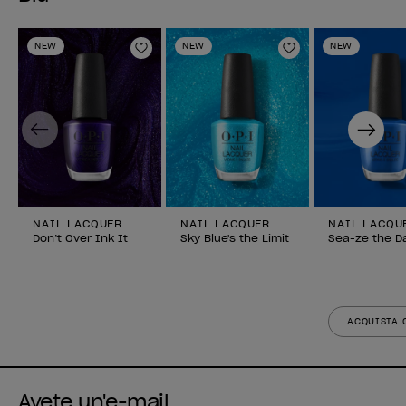
NEW
NEW
NEW
Aggiungi alla lista dei desideri
Aggiungi alla li
Previous
Next
NAIL LACQUER
NAIL LACQUER
NAIL LACQU
Don’t Over Ink It
Sky Blue's the Limit
Sea-ze the D
ACQUISTA 
Avete un'e-mail