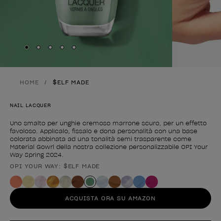
Skip to slide
Skip to slide
Skip to slide
Skip to slide
Skip to slide
1
2
3
4
5
HOME
$ELF MADE
NAIL LACQUER
Uno smalto per unghie cremoso marrone scuro, per un effetto
favoloso. Applicalo, fissalo e dona personalità con una base
colorata abbinata ad una tonalità semi trasparente come
Material Gowrl della nostra collezione personalizzabile OPI Your
Way Spring 2024.
OPI YOUR WAY: $ELF MADE
Forma del prodotto
ACQUISTA ORA SU AMAZON