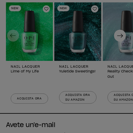
NEW
NEW
Aggiungi alla lista dei desideri
Aggiungi alla li
Previous
Next
NAIL LACQUER
NAIL LACQUER
NAIL LACQU
Lime of My Life
Yuletide Sweetings!
Reality Check
Out
ACQUISTA ORA
ACQUISTA 
ACQUISTA ORA
SU AMAZON
SU AMAZON
Avete un'e-mail