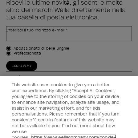
Ricevi le ultime novità, gli sconti e molto
altro dei marchi Wella direttamente nella
tua casella di posta elettronica.
Inserisci il tuo indirizzo e-mail *
Tipo di cliente
Appassionato di belle unghie
Professionista
ISCRIVIMI
Esperienza
This website uses cookies to give you a better
Collegati
user experience. By clicking “Accept All Cookies”,
you agree to the storing of cookies on your device
to enhance site navigation, analyze site usage, and
Informazioni sul cliente
assist in our marketing effort, and for ads
personalisations. Please remember that if you turn
cookies off, certain features of this website may
not be available to you. Find out more about how
we use
instagram
facebook
cookies.
https://www.wellacompany.com/cookie-