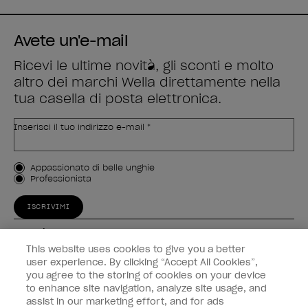
Avete un'e-mail
Ricevi le ultime novità, gli sconti e molto
altro dei marchi Wella direttamente nella
tua casella di posta elettronica.
Inserisci il tuo indirizzo e-mail *
Tipo di cliente
Appassionato di belle unghie
Professionista
ISCRIVIMI
Esperienza
This website uses cookies to give you a better
Collegati
user experience. By clicking “Accept All Cookies”,
you agree to the storing of cookies on your device
to enhance site navigation, analyze site usage, and
Informazioni sul cliente
assist in our marketing effort, and for ads