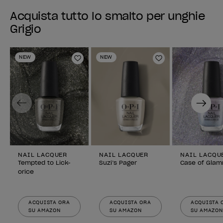
Acquista tutto lo smalto per unghie
Grigio
NEW
NEW
Aggiungi alla lista dei desideri
Aggiungi alla li
Previous
Next
NAIL LACQUER
NAIL LACQUER
NAIL LACQU
Tempted to Lick-
Suzi’s Pager
Case of Glam
orice
ACQUISTA ORA
ACQUISTA ORA
ACQUISTA 
SU AMAZON
SU AMAZON
SU AMAZON