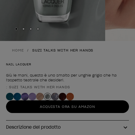
Skip to slide
Skip to slide
Skip to slide
Skip to slide
1
2
3
4
HOME
SUZI TALKS WITH HER HANDS
NAIL LACQUER
Giù le mani, questo è uno smalto per unghie grigio che ha
l'aspetto teatrale che desideri.
: SUZI TALKS WITH HER HANDS
Forma del prodotto
ACQUISTA ORA SU AMAZON
Descrizione del prodotto