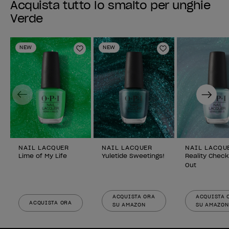
Acquista tutto lo smalto per unghie
Verde
NEW
NEW
Aggiungi alla lista dei desideri
Aggiungi alla li
Previous
Next
NAIL LACQUER
NAIL LACQUER
NAIL LACQU
Lime of My Life
Yuletide Sweetings!
Reality Check
Out
ACQUISTA ORA
ACQUISTA 
ACQUISTA ORA
SU AMAZON
SU AMAZON