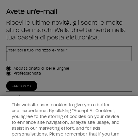
Avete un'e-mail
Ricevi le ultime novità, gli sconti e molto
altro dei marchi Wella direttamente nella
tua casella di posta elettronica.
Inserisci il tuo indirizzo e-mail *
Tipo di cliente
Appassionato di belle unghie
Professionista
ISCRIVIMI
Esperienza
This website uses cookies to give you a better
Collegati
user experience. By clicking “Accept All Cookies”,
you agree to the storing of cookies on your device
to enhance site navigation, analyze site usage, and
Informazioni sul cliente
assist in our marketing effort, and for ads
personalisations. Please remember that if you turn