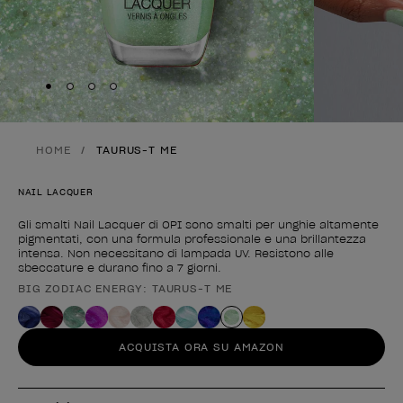
Skip to slide
Skip to slide
Skip to slide
Skip to slide
1
2
3
4
HOME
TAURUS-T ME
NAIL LACQUER
Gli smalti Nail Lacquer di OPI sono smalti per unghie altamente
pigmentati, con una formula professionale e una brillantezza
intensa. Non necessitano di lampada UV. Resistono alle
sbeccature e durano fino a 7 giorni.
BIG ZODIAC ENERGY: TAURUS-T ME
Forma del prodotto
ACQUISTA ORA SU AMAZON