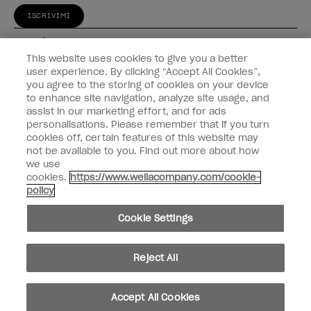
ISCRIVIMI
Esperienza
This website uses cookies to give you a better
Collegati
user experience. By clicking “Accept All Cookies”,
you agree to the storing of cookies on your device
to enhance site navigation, analyze site usage, and
Informazioni sul cliente
assist in our marketing effort, and for ads
personalisations. Please remember that if you turn
cookies off, certain features of this website may
not be available to you. Find out more about how
we use
instagram
facebook
cookies.
https://www.wellacompany.com/cookie-
policy
Non condividiamo né vendiamo le informazioni personali
Cookie Settings
Legge californiana sulla trasparenza nelle catene di fornitura
© Copyright 2024, Wella Operations US LLC, Tutti i diritti riservati.
Reject All
Accept All Cookies