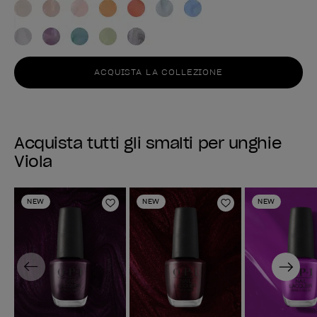
ACQUISTA LA COLLEZIONE
Acquista tutti gli smalti per unghie
Viola
NEW
NEW
NEW
Aggiungi alla lista dei desideri
Aggiungi alla li
Previous
Next