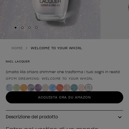
Skip to slide
Skip to slide
Skip to slide
Skip to slide
1
2
3
4
HOME
WELCOME TO YOUR WHIRL
NAIL LACQUER
Smalto lilla chiaro shimmer che trasforma i tuoi sogni in realtà
OPI'M DREAMING: WELCOME TO YOUR WHIRL
Forma del prodotto
ACQUISTA ORA SU AMAZON
Descrizione del prodotto