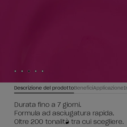
Skip to slide
Skip to slide
Skip to slide
Skip to slide
Skip to slide
1
2
3
4
5
Descrizione del prodotto
Benefici
Applicazione
I
Durata fino a 7 giorni.
Formula ad asciugatura rapida.
Oltre 200 tonalità tra cui scegliere.