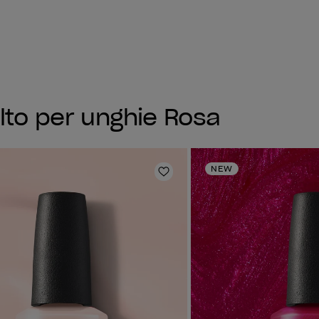
lto per unghie Rosa
NEW
sta dei desideri
Aggiungi alla lista dei desi