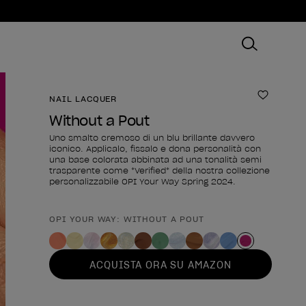
NAIL LACQUER
Aggiungi
Without a Pout
Uno smalto cremoso di un blu brillante davvero
iconico. Applicalo, fissalo e dona personalità con
una base colorata abbinata ad una tonalità semi
trasparente come *Verified* della nostra collezione
personalizzabile OPI Your Way Spring 2024.
OPI YOUR WAY: WITHOUT A POUT
Forma del prodotto
ACQUISTA ORA SU AMAZON