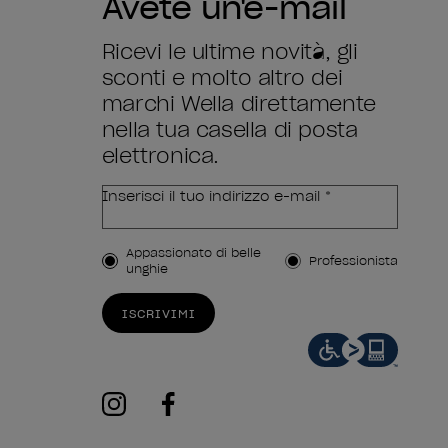
Avete un'e-mail
Ricevi le ultime novità, gli
sconti e molto altro dei
marchi Wella direttamente
nella tua casella di posta
elettronica.
Inserisci il tuo indirizzo e-mail *
Tipo di cliente
Appassionato di belle
Professionista
unghie
ISCRIVIMI
instagram
facebook