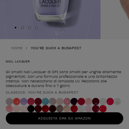
Skip to slide
Skip to slide
Skip to slide
Skip to slide
1
2
3
4
HOME
YOU’RE SUCH A BUDAPEST
NAIL LACQUER
Gli smalti Nail Lacquer di OPI sono smalti per unghie altamente
pigmentati, con una formula professionale e una brillantezza
intensa. Non necessitano di lampada UV. Resistono alle
sbeccature e durano fino a 7 giorni.
CLASSICS: YOU’RE SUCH A BUDAPEST
Forma del prodotto
ACQUISTA ORA SU AMAZON