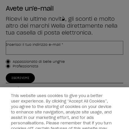
Avete un'e-mail
Ricevi le ultime novità, gli sconti e molto
altro dei marchi Wella direttamente nella
tua casella di posta elettronica.
Inserisci il tuo indirizzo e-mail *
Tipo di cliente
Appassionato di belle unghie
Professionista
ISCRIVIMI
Esperienza
This website uses cookies to give you a better
Collegati
user experience. By clicking “Accept All Cookies”,
you agree to the storing of cookies on your device
to enhance site navigation, analyze site usage, and
Informazioni sul cliente
assist in our marketing effort, and for ads
personalisations. Please remember that if you turn
cookies off, certain features of this website may