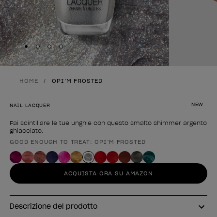
Skip to slide
Skip to slide
Skip to slide
Skip to slide
1
2
3
4
HOME
OPI’M FROSTED
NEW
NAIL LACQUER
Fai scintillare le tue unghie con questo smalto shimmer argento
ghiacciato.
GOOD ENOUGH TO TREAT: OPI’M FROSTED
Forma del prodotto
ACQUISTA ORA SU AMAZON
Descrizione del prodotto