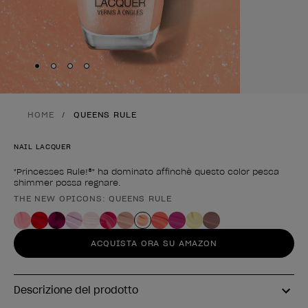
Skip to slide
Skip to slide
Skip to slide
Skip to slide
1
2
3
4
HOME
QUEENS RULE
NAIL LACQUER
"Princesses Rule!®" ha dominato affinchè questo color pesca
shimmer possa regnare.
THE NEW OPICONS: QUEENS RULE
Forma del prodotto
ACQUISTA ORA SU AMAZON
Descrizione del prodotto