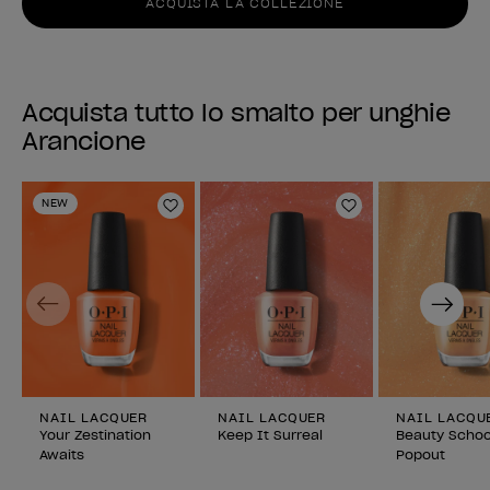
ACQUISTA LA COLLEZIONE
Acquista tutto lo smalto per unghie
Arancione
NEW
Aggiungi alla lista dei desideri
Aggiungi alla li
Previous
Next
NAIL LACQUER
NAIL LACQUER
NAIL LACQU
Your Zestination
Keep It Surreal
Beauty Schoo
Awaits
Popout