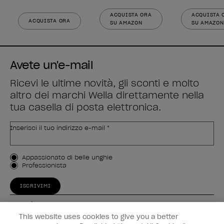
ACQUISTA ORA
ACQUISTA 
ACQUISTA ORA
SU AMAZON
SU AMAZON
Avete un'e-mail
Ricevi le ultime novità, gli sconti e molto
altro dei marchi Wella direttamente nella
tua casella di posta elettronica.
Inserisci il tuo indirizzo e-mail *
Tipo di cliente
Appassionato di belle unghie
Professionista
ISCRIVIMI
Esperienza
This website uses cookies to give you a better