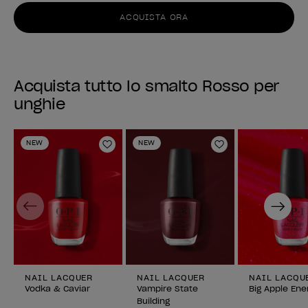
ACQUISTA ORA
Acquista tutto lo smalto Rosso per
unghie
NEW
NEW
Aggiungi alla lista dei desideri
Aggiungi alla li
Previous
Next
NAIL LACQUER
NAIL LACQUER
NAIL LACQU
Vodka & Caviar
Vampire State
Big Apple Ene
Building