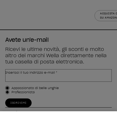
ACQUISTA 
SU AMAZON
Avete un'e-mail
Ricevi le ultime novità, gli sconti e molto
altro dei marchi Wella direttamente nella
tua casella di posta elettronica.
Inserisci il tuo indirizzo e-mail *
Tipo di cliente
Appassionato di belle unghie
Professionista
ISCRIVIMI
Esperienza