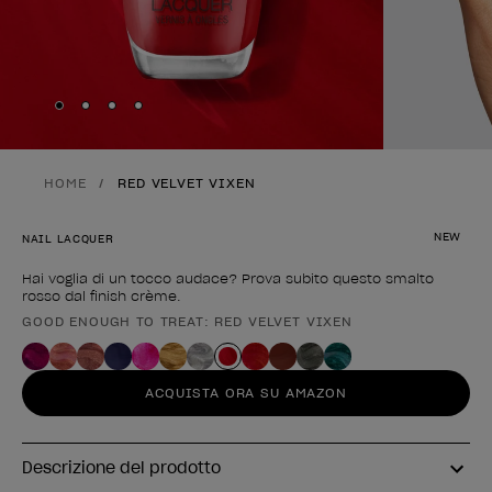
Skip to slide
Skip to slide
Skip to slide
Skip to slide
1
2
3
4
HOME
RED VELVET VIXEN
NEW
NAIL LACQUER
Hai voglia di un tocco audace? Prova subito questo smalto
rosso dal finish crème.
GOOD ENOUGH TO TREAT: RED VELVET VIXEN
Forma del prodotto
ACQUISTA ORA SU AMAZON
Descrizione del prodotto