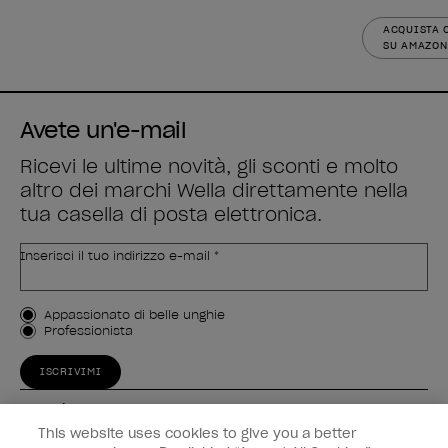
ACQUISTA 
SU AMAZON
Avete un'e-mail
Ricevi le ultime novità, gli sconti e molto
altro dei marchi Wella direttamente nella
tua casella di posta elettronica.
Inserisci il tuo indirizzo e-mail *
Tipo di cliente
Appassionato di belle unghie
Professionista
ISCRIVIMI
Esperienza
This website uses cookies to give you a better