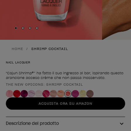
Skip to slide
Skip to slide
Skip to slide
Skip to slide
1
2
3
4
HOME
SHRIMP COCKTAIL
NAIL LACQUER
"Cajun Shrimp®” ha fatto il suo ingresso al bar, ispirando questo
arancione acceso crème che non passa inosservato.
THE NEW OPICONS: SHRIMP COCKTAIL
Forma del prodotto
ACQUISTA ORA SU AMAZON
Descrizione del prodotto