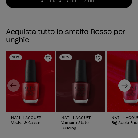
ACQUISTA LA COLLEZIONE
Acquista tutto lo smalto Rosso per
unghie
NEW
NEW
Aggiungi alla lista dei desideri
Aggiungi alla li
Previous
Next
NAIL LACQUER
NAIL LACQUER
NAIL LACQU
Vodka & Caviar
Vampire State
Big Apple Ene
Building