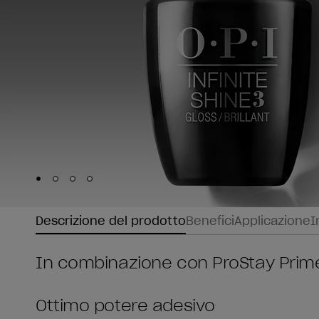
Skip to slide
Skip to slide
Skip to slide
Skip to slide
1
2
3
4
Descrizione del prodotto
Benefici
Applicazione
I
In combinazione con ProStay Prime
Ottimo potere adesivo