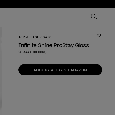
TOP & BASE COATS
Aggiungi
Infinite Shine ProStay Gloss
GLOSS (Top coat).
Forma del prodotto
ACQUISTA ORA SU AMAZON