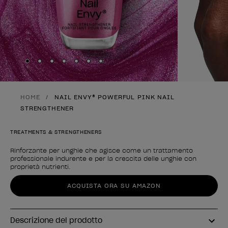
Skip to slide
Skip to slide
Skip to slide
Skip to slide
Skip to slide
1
Skip to slide
2
Skip to slide
3
4
5
6
7
HOME
NAIL ENVY® POWERFUL PINK NAIL
STRENGTHENER
TREATMENTS & STRENGTHENERS
Rinforzante per unghie che agisce come un trattamento
professionale indurente e per la crescita delle unghie con
proprietà nutrienti.
Forma del prodotto
ACQUISTA ORA SU AMAZON
Descrizione del prodotto