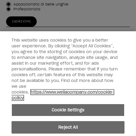
Tipo di cliente
Appassionato di belle unghie
Professionista
ISCRIVIMI
Esperienza
This website uses cookies to give you a better
Collegati
user experience. By clicking “Accept All Cookies”,
you agree to the storing of cookies on your device
to enhance site navigation, analyze site usage, and
Informazioni sul cliente
assist in our marketing effort, and for ads
personalisations. Please remember that if you turn
cookies off, certain features of this website may
not be available to you. Find out more about how
we use
instagram
facebook
cookies.
https://www.wellacompany.com/cookie-
policy
Non condividiamo né vendiamo le informazioni personali
Cookie Settings
Legge californiana sulla trasparenza nelle catene di fornitura
© Copyright 2024, Wella Operations US LLC, Tutti i diritti riservati.
Reject All