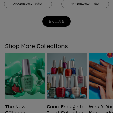
AMAZON.CO.JPで購入
AMAZON.CO.JPで購入
もっと見る
Shop More Collections
The New
Good Enough to
What's Yo
OPIcons
Treat Collection
Mani-tud