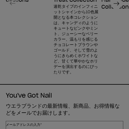
Previous
Next
Collection
速乾タイプのインフィニ
ットシャインから10色展
開となる本コレクション
は、キャンディのように
キュートなピンクやミン
ト、ジューシーなベリー
カラー、温もりを感じる
チョコレートブラウンや
ゴールド、そして雪のよ
うにきらめくホワイトな
ど、甘くて華やかなホリ
デーを演出するのにぴっ
たりです。
You've Got Nail
ウエラブランドの最新情報、新商品、お得情報な
どをメールでお届けします。
メールアドレスの入力*