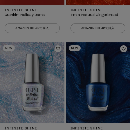
INFINITE SHINE
INFINITE SHINE
Crankin’ Holiday Jams
I’m a Natural Gingerbread
AMAZON.CO.JPで購入
AMAZON.CO.JPで購入
NEW
NEW
ほしいものリストに追加
ほ
INFINITE SHINE
INFINITE SHINE