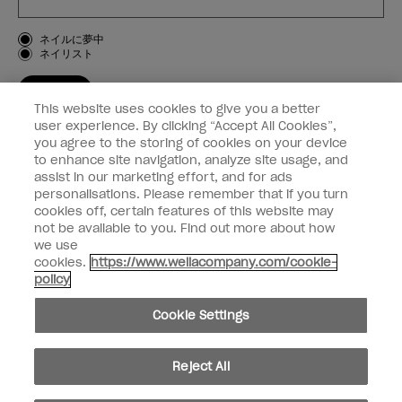
お客様のタイプ
ネイルに夢中
ネイリスト
登録する
This website uses cookies to give you a better
OPI
user experience. By clicking “Accept All Cookies”,
you agree to the storing of cookies on your device
to enhance site navigation, analyze site usage, and
個人情報の取り扱い
assist in our marketing effort, and for ads
personalisations. Please remember that if you turn
cookies off, certain features of this website may
not be available to you. Find out more about how
we use
facebook
instagram
cookies.
https://www.wellacompany.com/cookie-
policy
個人情報を共有または販売しないでください
Cookie Settings
California Transparency in Supply Chains Act
© Copyright 2024, Wella Operations US LLC, 無断複写・転載を禁じます。
Reject All