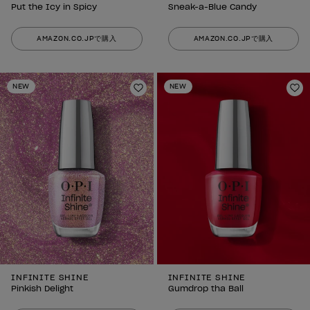
Put the Icy in Spicy
Sneak-a-Blue Candy
AMAZON.CO.JPで購入
AMAZON.CO.JPで購入
NEW
NEW
ほしいものリストに追加
ほ
INFINITE SHINE
INFINITE SHINE
Pinkish Delight
Gumdrop tha Ball