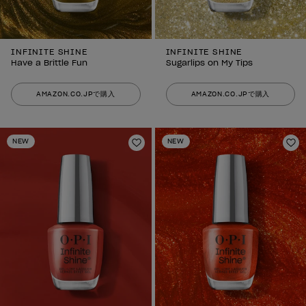
INFINITE SHINE
INFINITE SHINE
Have a Brittle Fun
Sugarlips on My Tips
AMAZON.CO.JPで購入
AMAZON.CO.JPで購入
NEW
NEW
ほしいものリストに追加
ほ