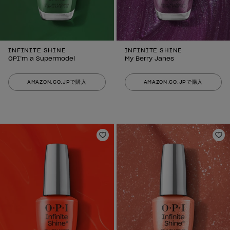
INFINITE SHINE
INFINITE SHINE
OPI’m a Supermodel
My Berry Janes
AMAZON.CO.JPで購入
AMAZON.CO.JPで購入
ほしいものリストに追加
ほ