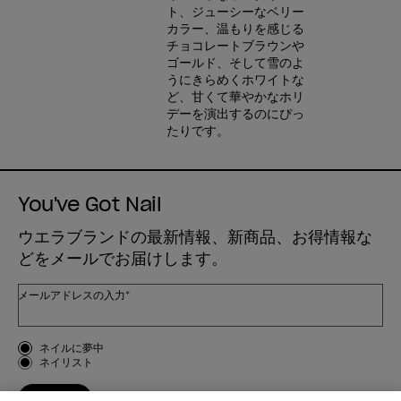
ト、ジューシーなベリー
カラー、温もりを感じる
チョコレートブラウンや
ゴールド、そして雪のよ
うにきらめくホワイトな
ど、甘くて華やかなホリ
デーを演出するのにぴっ
たりです。
You've Got Nail
ウエラブランドの最新情報、新商品、お得情報な
どをメールでお届けします。
メールアドレスの入力*
お客様のタイプ
ネイルに夢中
ネイリスト
登録する