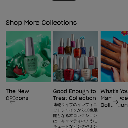
Shop More Collections
The New
Good Enough to
What's Yo
OPIcons
Treat Collection
Mani-tud
Previous
Next
Collection
速乾タイプのインフィニ
ットシャインから10色展
開となる本コレクション
は、キャンディのように
キュートなピンクやミン