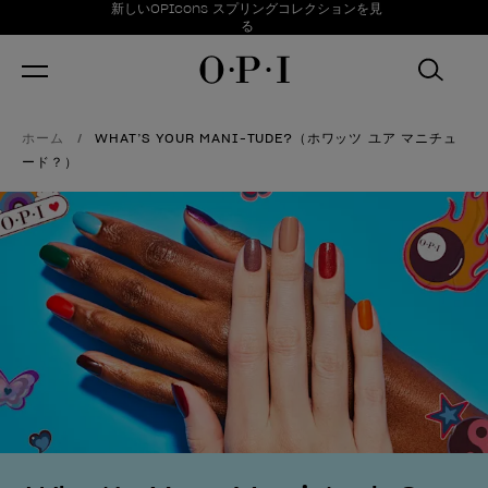
お得情報
新しいOPIcons スプリングコレクションを見
Item 1 of 1
る
ホーム
WHAT’S YOUR MANI-TUDE?（ホワッツ ユア マニチュ
ード？）