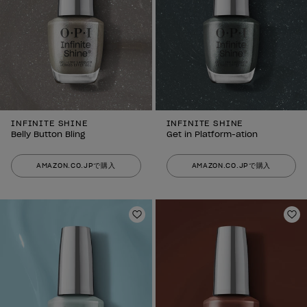
INFINITE SHINE
INFINITE SHINE
Belly Button Bling
Get in Platform-ation
AMAZON.CO.JPで購入
AMAZON.CO.JPで購入
ほしいものリストに追加
ほ