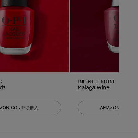
R
INFINITE SHINE
ed®
Malaga Wine
ZON.CO.JPで購入
AMAZON.CO.J