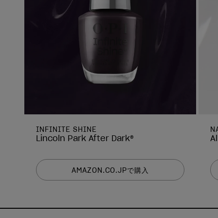
INFINITE SHINE
N
Lincoln Park After Dark®
A
AMAZON.CO.JPで購入