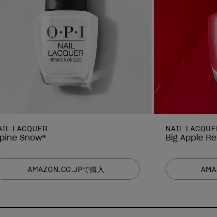
AIL LACQUER
NAIL LACQUE
lpine Snow®
Big Apple R
AMAZON.CO.JPで購入
AMA