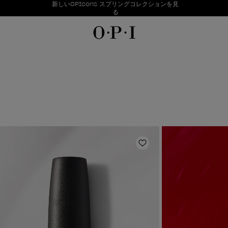
お得情報
新しいOPIcons スプリングコレクションを見
Item 1 of 1
る
のリストに追加
ほしいものリストに追