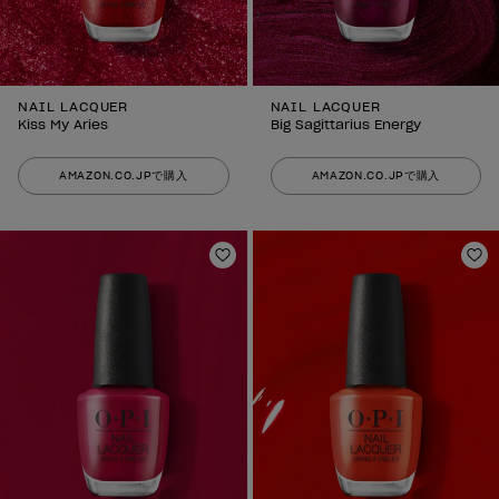
NAIL LACQUER
NAIL LACQUER
Kiss My Aries
Big Sagittarius Energy
AMAZON.CO.JPで購入
AMAZON.CO.JPで購入
ほしいものリストに追加
ほ