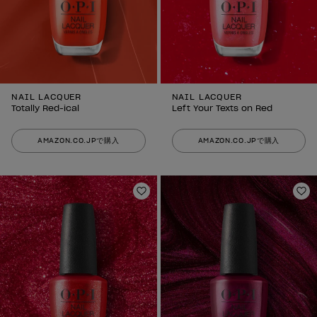
NAIL LACQUER
NAIL LACQUER
Totally Red-ical
Left Your Texts on Red
AMAZON.CO.JPで購入
AMAZON.CO.JPで購入
ほしいものリストに追加
ほ