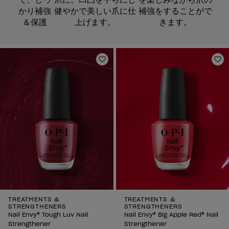
かり補強
健やかで美しい爪に仕
補強をすることがで
＆保護
上げます。
きます。
ほしいものリストに追加
ほ
TREATMENTS &
TREATMENTS &
STRENGTHENERS
STRENGTHENERS
Nail Envy® Tough Luv Nail
Nail Envy® Big Apple Red® Nail
Strengthener
Strengthener