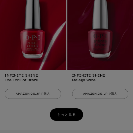
INFINITE SHINE
INFINITE SHINE
The Thrill of Brazil
Malaga Wine
AMAZON.CO.JPで購入
AMAZON.CO.JPで購入
もっと見る