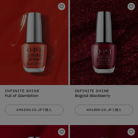
ほしいものリストに追加
ほ
INFINITE SHINE
INFINITE SHINE
Full of Glambition
Bogotá Blackberry
AMAZON.CO.JPで購入
AMAZON.CO.JPで購入
ほしいものリストに追加
ほ