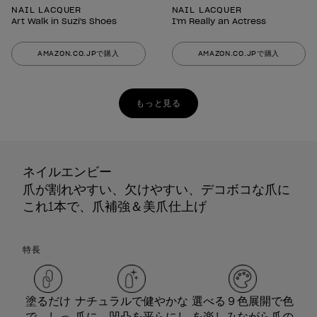
NAIL LACQUER
NAIL LACQUER
Art Walk in Suzi's Shoes
I'm Really an Actress
AMAZON.CO.JPで購入
AMAZON.CO.JPで購入
もっと見る
ネイルエンビー
爪が割れやすい、欠けやすい、デコボコな爪に
これ1本で、爪補強＆美爪仕上げ
特長
塗るだけ
ナチュラルで健やかな
選べる９色展開で色
で、しっ
爪に。凹凸を平らにし
を楽しみながら爪の