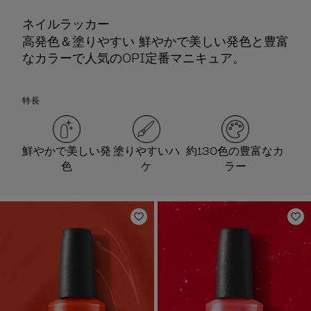
ネイルラッカー
高発色＆塗りやすい 鮮やかで美しい発色と豊富
なカラーで人気のOPI定番マニキュア。
特長
鮮やかで美しい発
塗りやすいハ
約130色の豊富なカ
色
ケ
ラー
ほしいものリストに追加
ほ