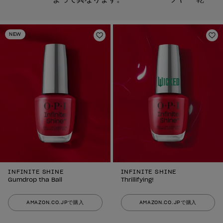
NEW
ほしいものリストに追加
ほ
INFINITE SHINE
INFINITE SHINE
Gumdrop tha Ball
Thrillifying!
AMAZON.CO.JPで購入
AMAZON.CO.JPで購入