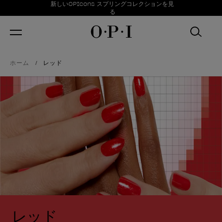
お得情報
新しいOPIcons スプリングコレクションを見
Item 1 of 1
る
ホーム
レッド
レッド