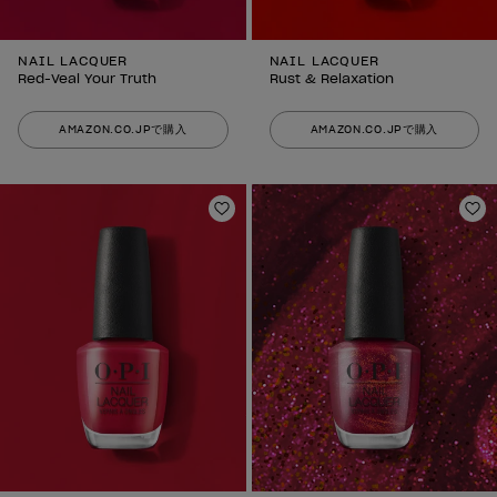
NAIL LACQUER
NAIL LACQUER
Red-Veal Your Truth
Rust & Relaxation
AMAZON.CO.JPで購入
AMAZON.CO.JPで購入
ほしいものリストに追加
ほ