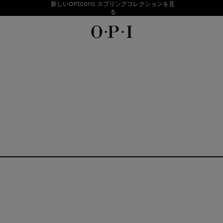
お得情報
新しいOPIcons スプリングコレクションを見
Item 1 of 1
る