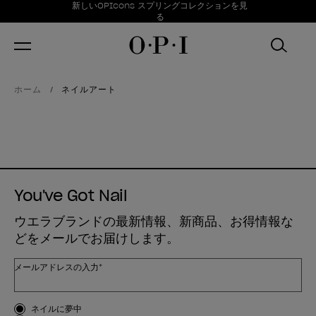
お得情報
新しいOPIcons スプリングコレクションを見
Item 1 of 1
る
ホーム
ネイルアート
You've Got Nail
ウエラブランドの最新情報、新商品、お得情報な
どをメールでお届けします。
メールアドレスの入力*
お客様のタイプ
ネイルに夢中