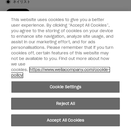
ネイリスト
登録する
This website uses cookies to give you a better
OPI
user experience. By clicking “Accept All Cookies”,
you agree to the storing of cookies on your device
to enhance site navigation, analyze site usage, and
個人情報の取り扱い
assist in our marketing effort, and for ads
personalisations. Please remember that if you turn
cookies off, certain features of this website may
not be available to you. Find out more about how
we use
facebook
instagram
cookies.
https://www.wellacompany.com/cookie-
policy
個人情報を共有または販売しないでください
Cookie Settings
California Transparency in Supply Chains Act
© Copyright 2024, Wella Operations US LLC, 無断複写・転載を禁じます。
Reject All
Accept All Cookies